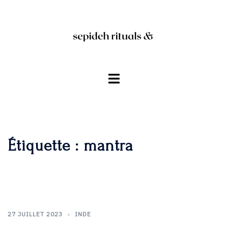
Aller
au
contenu
Ouvrir/fermer
le
menu
Étiquette :
mantra
27 JUILLET 2023
INDE