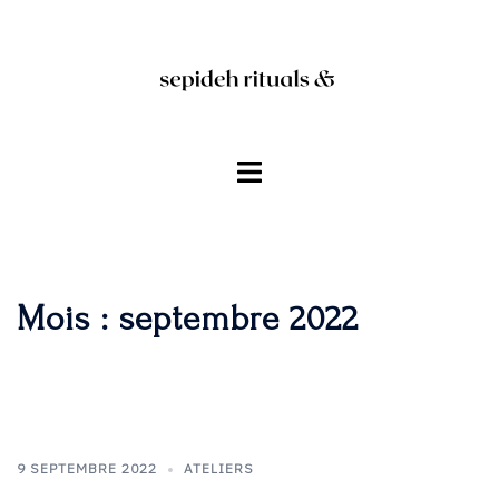
Aller
au
contenu
Ouvrir/fermer
le
menu
Mois :
septembre 2022
9 SEPTEMBRE 2022
ATELIERS