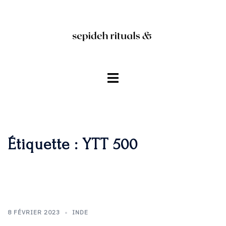
Aller
au
contenu
Ouvrir/fermer
le
menu
Étiquette :
YTT 500
8 FÉVRIER 2023
INDE