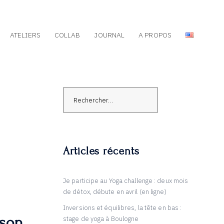
ATELIERS
COLLAB
JOURNAL
A PROPOS
Rechercher :
Articles récents
Je participe au Yoga challenge : deux mois
de détox, débute en avril (en ligne)
Inversions et équilibres, la tête en bas :
 son
stage de yoga à Boulogne