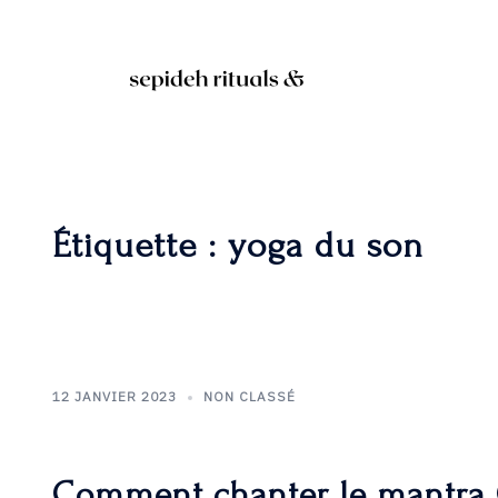
Aller
au
contenu
Étiquette :
yoga du son
12 JANVIER 2023
NON CLASSÉ
Comment chanter le mantra 