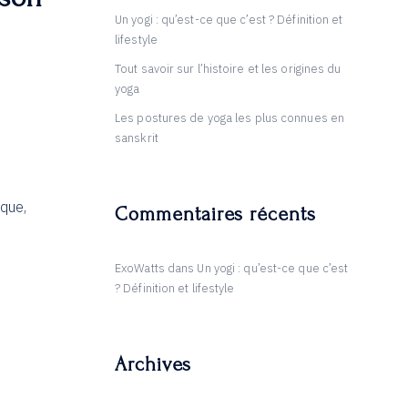
Un yogi : qu’est-ce que c’est ? Définition et
lifestyle
Tout savoir sur l’histoire et les origines du
yoga
Les postures de yoga les plus connues en
sanskrit
ique,
Commentaires récents
ExoWatts
dans
Un yogi : qu’est-ce que c’est
? Définition et lifestyle
Archives