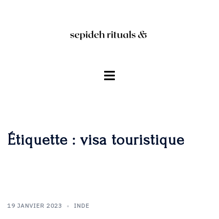
Aller
au
contenu
Ouvrir/fermer
le
menu
Étiquette :
visa touristique
19 JANVIER 2023
INDE