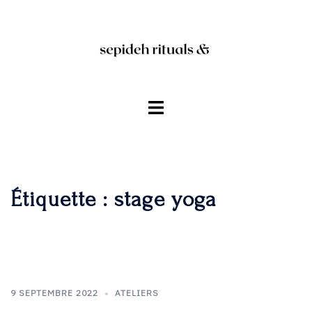
Aller
au
contenu
Ouvrir/fermer
le
menu
Étiquette :
stage yoga
9 SEPTEMBRE 2022
ATELIERS