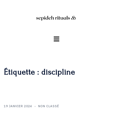
Aller
au
contenu
Ouvrir/fermer
le
menu
Étiquette :
discipline
19 JANVIER 2024
NON CLASSÉ