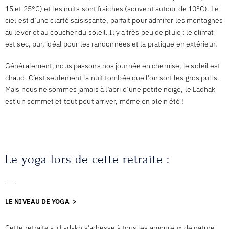
15 et 25°C) et les
nuits sont fraîches (souvent autour de 10°C).
Le
ciel est d’une clarté saisissante, parfait pour admirer les montagnes
au lever et au coucher du soleil.
Il y a très peu de pluie : le climat
est sec, pur, idéal pour les randonnées et la pratique en extérieur.
Généralement, nous passons nos journée en chemise, le soleil est
chaud. C’est seulement la nuit tombée que l’on sort les gros pulls.
Mais nous ne sommes jamais à l’abri d’une petite neige, le Ladhak
est un sommet et tout peut arriver, même en plein été !
Le yoga lors de cette retraite :
LE NIVEAU DE YOGA >
Cette retraite au Ladakh s’adresse à tous les amoureux de nature,