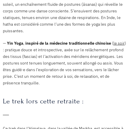
soleil, un enchaînement fluide de postures (āsanas) qui réveille le
corps comme une danse consciente. S’ensuivent des postures
statiques, tenues environ une dizaine de respirations. En Inde, le
hatha est considéré comme l’une des formes de yoga les plus
puissantes.
—
Yin Yoga
,
inspiré de la médecine traditionnelle chinoise
(
le soir
)
: pratique douce et introspective, axée sur le relâchement profond
des tissus (fascias) et l’activation des méridiens énergétiques. Les
postures sont tenues longuement, souvent allongé ou assis. Vous
êtes guidé·e dans l’exploration de vos sensations, vers le lâcher
prise. C’est un moment de retour à soi, de relaxation, et de
présence tranquille.
Le trek lors cette retraite :
Ce trek dans l’Himalaya, dans la vallée de Markha, est accessible à