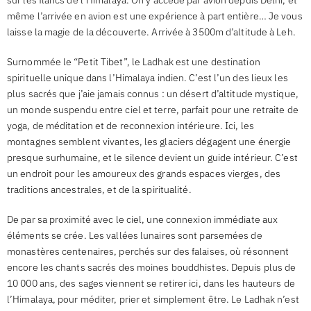
sur les flancs de l’Himalaya. On y accède par avion depuis Delhi, et
même l’arrivée en avion est une expérience à part entière… Je vous
laisse la magie de la découverte. Arrivée à 3500m d’altitude à Leh.
Surnommée le “Petit Tibet”, le Ladhak est une destination
spirituelle unique dans l’Himalaya indien. C’est l’un des lieux les
plus sacrés que j’aie jamais connus : un désert d’altitude mystique,
un monde suspendu entre ciel et terre, parfait pour une retraite de
yoga, de méditation et de reconnexion intérieure. Ici, les
montagnes semblent vivantes, les glaciers dégagent une énergie
presque surhumaine, et le silence devient un guide intérieur. C’est
un endroit pour les amoureux des grands espaces vierges, des
traditions ancestrales, et de la spiritualité.
De par sa proximité avec le ciel, une connexion immédiate aux
éléments se crée. Les vallées lunaires sont parsemées de
monastères centenaires, perchés sur des falaises, où résonnent
encore les chants sacrés des moines bouddhistes. Depuis plus de
10 000 ans, des sages viennent se retirer ici, dans les hauteurs de
l’Himalaya, pour méditer, prier et simplement être. Le Ladhak n’est